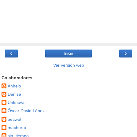
‹
›
Inicio
Ver versión web
Colaboradores
Anhelo
Denise
Unknown
Óscar David López
betiwet
machorra
sin_tiempo