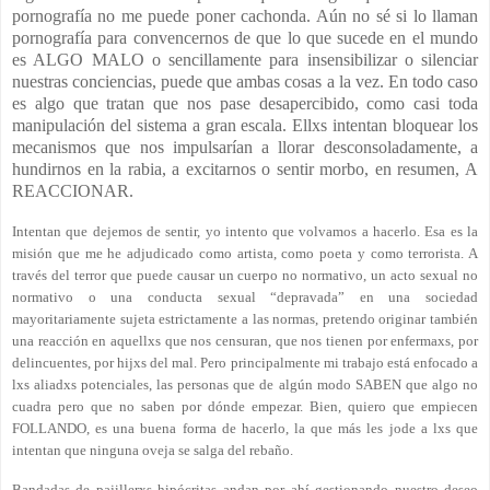
pornografía no me puede poner cachonda. Aún no sé si lo llaman
pornografía para convencernos de que lo que sucede en el mundo
es ALGO MALO o sencillamente para insensibilizar o silenciar
nuestras conciencias, puede que ambas cosas a la vez. En todo caso
es algo que tratan que nos pase desapercibido, como casi toda
manipulación del sistema a gran escala. Ellxs intentan bloquear los
mecanismos que nos impulsarían a llorar desconsoladamente, a
hundirnos en la rabia, a excitarnos o sentir morbo, en resumen, A
REACCIONAR.
Intentan que dejemos de sentir, yo intento que volvamos a hacerlo. Esa es la
misión que me he adjudicado como artista, como poeta y como terrorista. A
través del terror que puede causar un cuerpo no normativo, un acto sexual no
normativo o una conducta sexual “depravada” en una sociedad
mayoritariamente sujeta estrictamente a las normas, pretendo originar también
una reacción en aquellxs que nos censuran, que nos tienen por enfermaxs, por
delincuentes, por hijxs del mal. Pero principalmente mi trabajo está enfocado a
lxs aliadxs potenciales, las personas que de algún modo SABEN que algo no
cuadra pero que no saben por dónde empezar. Bien, quiero que empiecen
FOLLANDO, es una buena forma de hacerlo, la que más les jode a lxs que
intentan que ninguna oveja se salga del rebaño.
Bandadas de pajillerxs hipócritas andan por ahí gestionando nuestro deseo