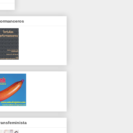
rformanceros
ransfeminista