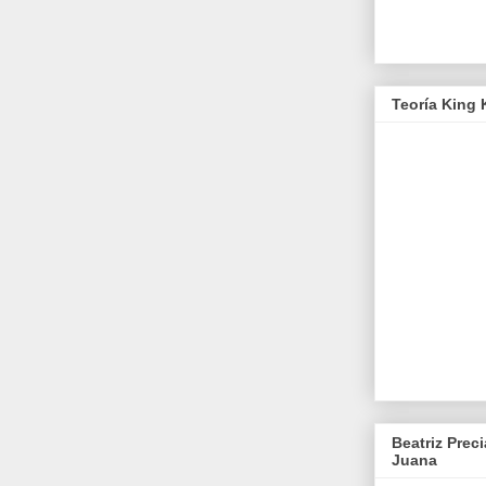
Teoría King K
Beatriz Prec
Juana