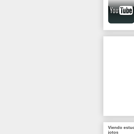
Viendo estu
jotos