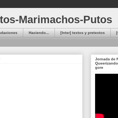
otos-Marimachos-Putos
ndaciones
Haciendo...
[Inter] textos y pretextos
[
0
Jornada de N
Queerizando 
gore