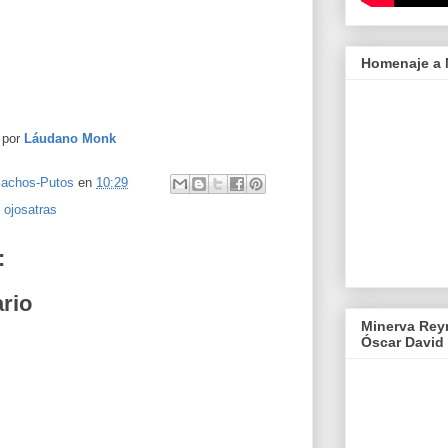
Homenaje a M
 por
Láudano Monk
machos-Putos
en
10:29
,
ojosatras
:
rio
Minerva Rey
Óscar David