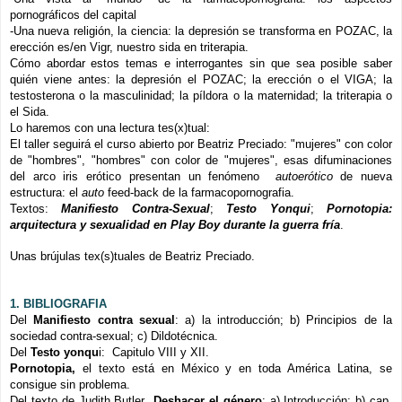
pornográficos del capital
-Una nueva religión, la ciencia: la depresión se transforma en POZAC, la
erección es/en Vigr, nuestro sida en triterapia.
Cómo abordar estos temas e interrogantes sin que sea posible saber
quién viene antes: la depresión el POZAC; la erección o el VIGA; la
testosterona o la masculinidad; la píldora o la maternidad; la triterapia o
el Sida.
Lo haremos con una lectura tes(x)tual:
El taller seguirá el curso abierto por Beatriz Preciado: "mujeres" con color
de "hombres", "hombres" con color de "mujeres", esas difuminaciones
del arco iris erótico presentan un fenómeno
autoerótico
de nueva
estructura: el
auto
feed-back de la farmacopornografia.
Textos:
Manifiesto Contra-Sexual
;
Testo Yonqui
;
Pornotopia:
arquitectura y sexualidad en Play Boy durante la guerra fría
.
Unas brújulas tex(s)tuales de Beatriz Preciado.
1. BIBLIOGRAFIA
Del
Manifiesto contra sexual
: a) la introducción; b) Principios de la
sociedad contra-sexual; c) Dildotécnica.
Del
Testo yonqu
i: Capitulo VIII y XII.
Pornotopia,
el texto está en México y en toda América Latina, se
consigue sin problema.
Del texto de Judith Butler
Deshacer el género
: a)
Introducción; b) cap,